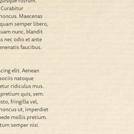
 Quisque rutrum.
. Curabitur
 rhoncus. Maecenas
 quam semper libero,
quam nunc, blandit
as nec odio et ante
enenatis faucibus.
cing elit. Aenean
sociis natoque
etur ridiculus mus.
 pretium quis, sem.
o, fringilla vel,
 rhoncus ut, imperdiet
 pede mollis pretium.
ntum semper nisi.