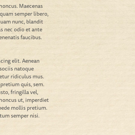
 rhoncus. Maecenas
 quam semper libero,
quam nunc, blandit
as nec odio et ante
enenatis faucibus.
cing elit. Aenean
sociis natoque
etur ridiculus mus.
 pretium quis, sem.
o, fringilla vel,
 rhoncus ut, imperdiet
 pede mollis pretium.
ntum semper nisi.