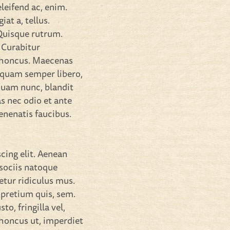
eleifend ac, enim.
iat a, tellus.
 Quisque rutrum.
. Curabitur
 rhoncus. Maecenas
 quam semper libero,
quam nunc, blandit
as nec odio et ante
enenatis faucibus.
cing elit. Aenean
sociis natoque
etur ridiculus mus.
 pretium quis, sem.
o, fringilla vel,
 rhoncus ut, imperdiet