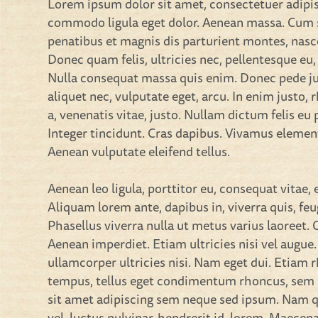
Lorem ipsum dolor sit amet, consectetuer adipis
commodo ligula eget dolor. Aenean massa. Cum 
penatibus et magnis dis parturient montes, nasc
Donec quam felis, ultricies nec, pellentesque eu,
Nulla consequat massa quis enim. Donec pede just
aliquet nec, vulputate eget, arcu. In enim justo,
a, venenatis vitae, justo. Nullam dictum felis eu
Integer tincidunt. Cras dapibus. Vivamus eleme
Aenean vulputate eleifend tellus.
Aenean leo ligula, porttitor eu, consequat vitae, 
Aliquam lorem ante, dapibus in, viverra quis, feug
Phasellus viverra nulla ut metus varius laoreet.
Aenean imperdiet. Etiam ultricies nisi vel augue
ullamcorper ultricies nisi. Nam eget dui. Etiam
tempus, tellus eget condimentum rhoncus, sem
sit amet adipiscing sem neque sed ipsum. Nam 
vel, luctus pulvinar, hendrerit id, lorem. Maecen