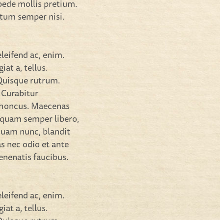
 pede mollis pretium.
ntum semper nisi.
eleifend ac, enim.
iat a, tellus.
 Quisque rutrum.
. Curabitur
 rhoncus. Maecenas
 quam semper libero,
quam nunc, blandit
as nec odio et ante
enenatis faucibus.
eleifend ac, enim.
iat a, tellus.