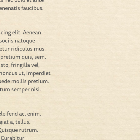
enenatis faucibus.
cing elit. Aenean
sociis natoque
etur ridiculus mus.
 pretium quis, sem.
o, fringilla vel,
 rhoncus ut, imperdiet
 pede mollis pretium.
ntum semper nisi.
eleifend ac, enim.
iat a, tellus.
 Quisque rutrum.
. Curabitur