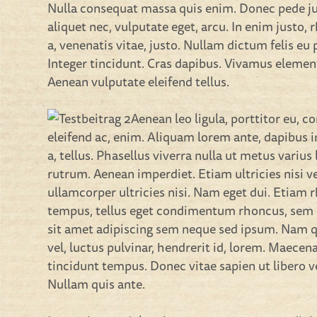
Nulla consequat massa quis enim. Donec pede just
aliquet nec, vulputate eget, arcu. In enim justo,
a, venenatis vitae, justo. Nullam dictum felis eu
Integer tincidunt. Cras dapibus. Vivamus eleme
Aenean vulputate eleifend tellus.
Aenean leo ligula, porttitor eu, c
eleifend ac, enim. Aliquam lorem ante, dapibus in
a, tellus. Phasellus viverra nulla ut metus varius
rutrum. Aenean imperdiet. Etiam ultricies nisi v
ullamcorper ultricies nisi. Nam eget dui. Etiam
tempus, tellus eget condimentum rhoncus, sem
sit amet adipiscing sem neque sed ipsum. Nam 
vel, luctus pulvinar, hendrerit id, lorem. Maecen
tincidunt tempus. Donec vitae sapien ut libero v
Nullam quis ante.