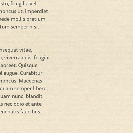
o, fringilla vel,
 rhoncus ut, imperdiet
 pede mollis pretium.
ntum semper nisi.
onsequat vitae,
, viverra quis, feugiat
 laoreet. Quisque
el augue. Curabitur
 rhoncus. Maecenas
 quam semper libero,
quam nunc, blandit
as nec odio et ante
enenatis faucibus.