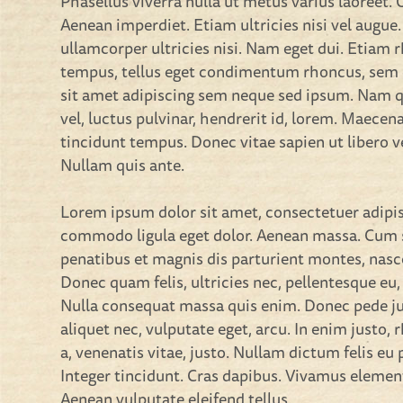
Phasellus viverra nulla ut metus varius laoreet.
Aenean imperdiet. Etiam ultricies nisi vel augue
ullamcorper ultricies nisi. Nam eget dui. Etiam
tempus, tellus eget condimentum rhoncus, sem
sit amet adipiscing sem neque sed ipsum. Nam 
vel, luctus pulvinar, hendrerit id, lorem. Maecen
tincidunt tempus. Donec vitae sapien ut libero v
Nullam quis ante.
Lorem ipsum dolor sit amet, consectetuer adipis
commodo ligula eget dolor. Aenean massa. Cum 
penatibus et magnis dis parturient montes, nasc
Donec quam felis, ultricies nec, pellentesque eu,
Nulla consequat massa quis enim. Donec pede just
aliquet nec, vulputate eget, arcu. In enim justo,
a, venenatis vitae, justo. Nullam dictum felis eu
Integer tincidunt. Cras dapibus. Vivamus eleme
Aenean vulputate eleifend tellus.