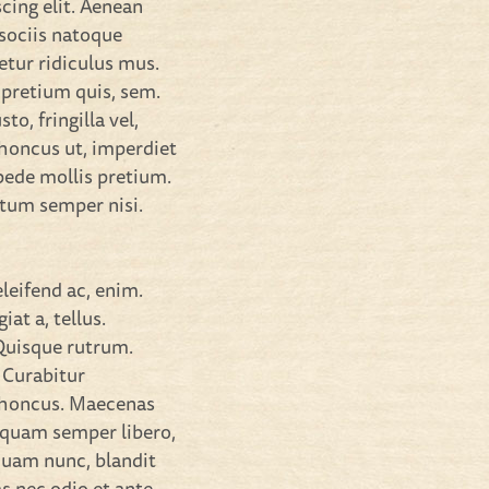
cing elit. Aenean
sociis natoque
etur ridiculus mus.
 pretium quis, sem.
o, fringilla vel,
 rhoncus ut, imperdiet
 pede mollis pretium.
ntum semper nisi.
eleifend ac, enim.
iat a, tellus.
 Quisque rutrum.
. Curabitur
 rhoncus. Maecenas
 quam semper libero,
quam nunc, blandit
as nec odio et ante